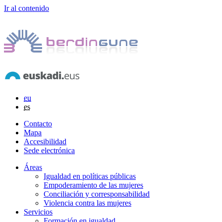
Ir al contenido
eu
es
Contacto
Mapa
Accesibilidad
Sede electrónica
Áreas
Igualdad en políticas públicas
Empoderamiento de las mujeres
Conciliación y corresponsabilidad
Violencia contra las mujeres
Servicios
Formación en igualdad