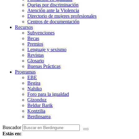
Quejas por discriminación
Atención ante la Violencia
Directorio de mujeres profesionales
Centros de documentación
Recursos
Subvenciones
Becas
Premios
Lenguaje y sexismo
Revistas
Glosario
Buenas Prácticas
Programas
EBE
Begira
Nahiko
Foro para la igualdad
Gizonduz
Beldur Barik
Kontzilia
Berdinsarea
Buscador
Estás en: