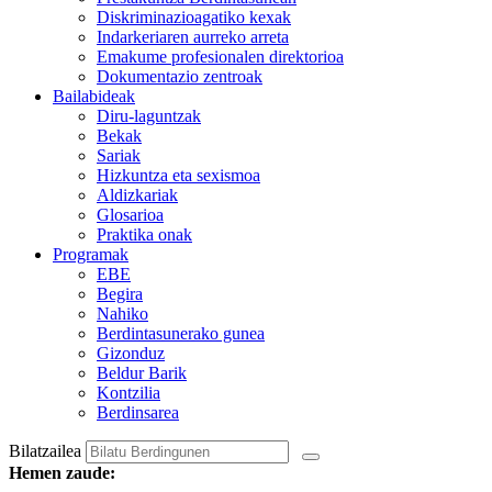
Diskriminazioagatiko kexak
Indarkeriaren aurreko arreta
Emakume profesionalen direktorioa
Dokumentazio zentroak
Bailabideak
Diru-laguntzak
Bekak
Sariak
Hizkuntza eta sexismoa
Aldizkariak
Glosarioa
Praktika onak
Programak
EBE
Begira
Nahiko
Berdintasunerako gunea
Gizonduz
Beldur Barik
Kontzilia
Berdinsarea
Bilatzailea
Hemen zaude: