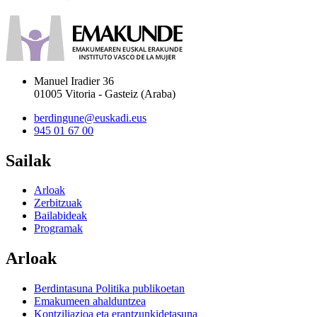
Manuel Iradier 36
01005 Vitoria - Gasteiz (Araba)
berdingune@euskadi.eus
945 01 67 00
Sailak
Arloak
Zerbitzuak
Bailabideak
Programak
Arloak
Berdintasuna Politika publikoetan
Emakumeen ahalduntzea
Kontziliazioa eta erantzunkidetasuna