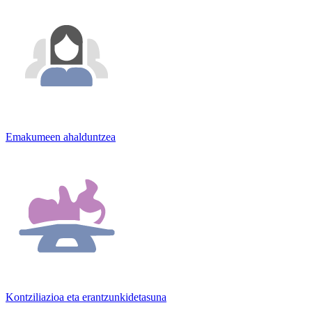
Emakumeen ahalduntzea
Kontziliazioa eta erantzunkidetasuna