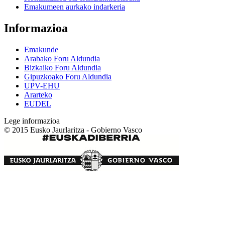
Emakumeen aurkako indarkeria
Informazioa
Emakunde
Arabako Foru Aldundia
Bizkaiko Foru Aldundia
Gipuzkoako Foru Aldundia
UPV-EHU
Ararteko
EUDEL
Lege informazioa
© 2015 Eusko Jaurlaritza - Gobierno Vasco