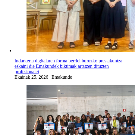
Indarkeria digitalaren forma berriei buruzko prestakuntza
eskaini die Emakundek biktimak artatzen dituzten
profesionalei
Ekainak 25, 2026
|
Emakunde