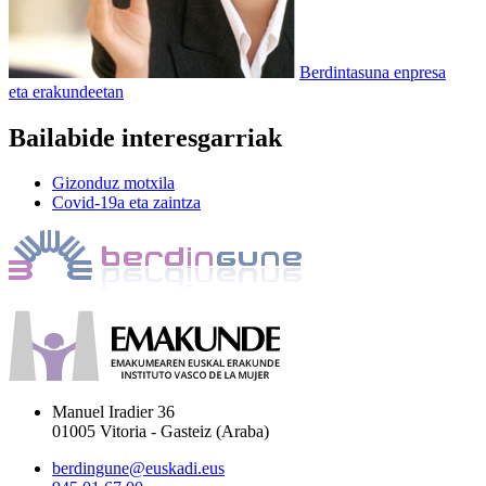
Berdintasuna enpresa
eta erakundeetan
Bailabide interesgarriak
Gizonduz motxila
Covid-19a eta zaintza
Manuel Iradier 36
01005 Vitoria - Gasteiz (Araba)
berdingune@euskadi.eus