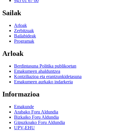
945 01 67 00
Sailak
Arloak
Zerbitzuak
Bailabideak
Programak
Arloak
Berdintasuna Politika publikoetan
Emakumeen ahalduntzea
Kontziliazioa eta erantzunkidetasuna
Emakumeen aurkako indarkeria
Informazioa
Emakunde
Arabako Foru Aldundia
Bizkaiko Foru Aldundia
Gipuzkoako Foru Aldundia
UPV-EHU