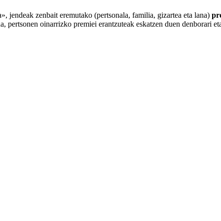
», jendeak zenbait eremutako (pertsonala, familia, gizartea eta lana)
pr
 da, pertsonen oinarrizko premiei erantzuteak eskatzen duen denborari et