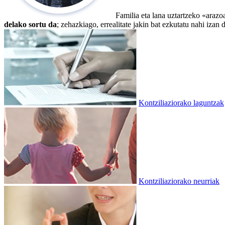
Familia eta lana uztartzeko «arazoa
delako sortu da
; zehazkiago, errealitate jakin bat ezkutatu nahi izan
Kontziliaziorako laguntzak
Kontziliaziorako neurriak