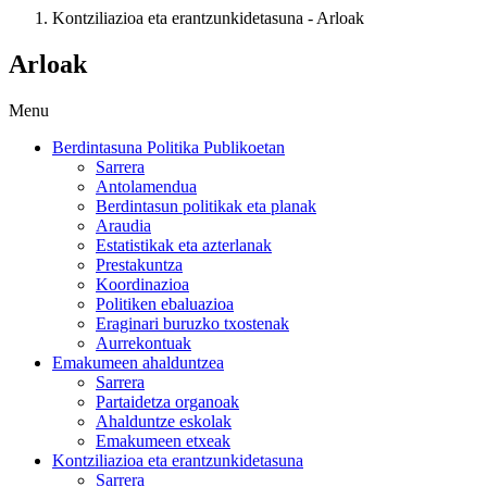
Kontziliazioa eta erantzunkidetasuna - Arloak
Arloak
Menu
Berdintasuna Politika Publikoetan
Sarrera
Antolamendua
Berdintasun politikak eta planak
Araudia
Estatistikak eta azterlanak
Prestakuntza
Koordinazioa
Politiken ebaluazioa
Eraginari buruzko txostenak
Aurrekontuak
Emakumeen ahalduntzea
Sarrera
Partaidetza organoak
Ahalduntze eskolak
Emakumeen etxeak
Kontziliazioa eta erantzunkidetasuna
Sarrera