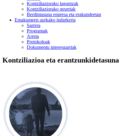
Kontziliaziorako laguntzak
Kontziliaziorako neurriak
Berdintasuna enpresa eta erakundeetan
Emakumeen aurkako indarkeria
Sarrera
Programak
Arreta
Protokoloak
Dokumentu interesgarriak
Kontziliazioa eta erantzunkidetasuna