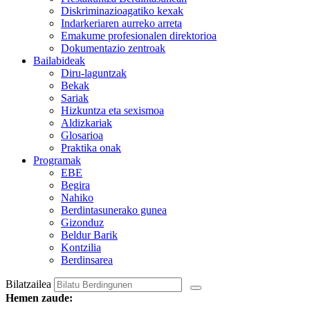
Diskriminazioagatiko kexak
Indarkeriaren aurreko arreta
Emakume profesionalen direktorioa
Dokumentazio zentroak
Bailabideak
Diru-laguntzak
Bekak
Sariak
Hizkuntza eta sexismoa
Aldizkariak
Glosarioa
Praktika onak
Programak
EBE
Begira
Nahiko
Berdintasunerako gunea
Gizonduz
Beldur Barik
Kontzilia
Berdinsarea
Bilatzailea
Hemen zaude: