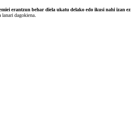
emiei erantzun behar diela ukatu delako edo ikusi nahi izan ez
a lanari dagokiena.