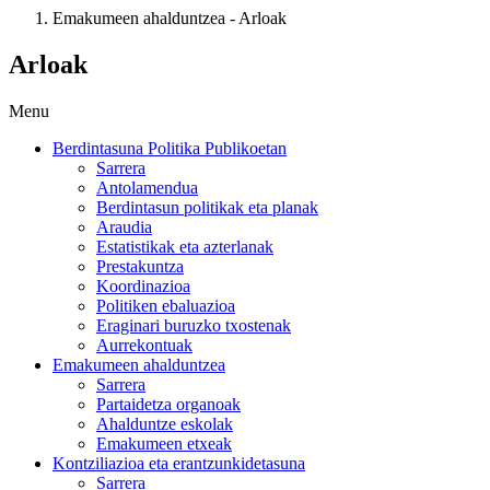
Emakumeen ahalduntzea - Arloak
Arloak
Menu
Berdintasuna Politika Publikoetan
Sarrera
Antolamendua
Berdintasun politikak eta planak
Araudia
Estatistikak eta azterlanak
Prestakuntza
Koordinazioa
Politiken ebaluazioa
Eraginari buruzko txostenak
Aurrekontuak
Emakumeen ahalduntzea
Sarrera
Partaidetza organoak
Ahalduntze eskolak
Emakumeen etxeak
Kontziliazioa eta erantzunkidetasuna
Sarrera