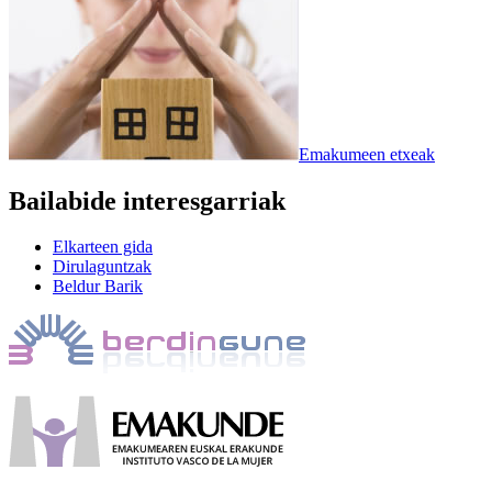
Emakumeen etxeak
Bailabide interesgarriak
Elkarteen gida
Dirulaguntzak
Beldur Barik