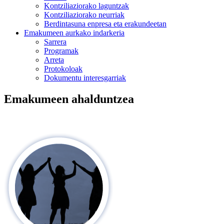
Kontziliaziorako laguntzak
Kontziliaziorako neurriak
Berdintasuna enpresa eta erakundeetan
Emakumeen aurkako indarkeria
Sarrera
Programak
Arreta
Protokoloak
Dokumentu interesgarriak
Emakumeen ahalduntzea