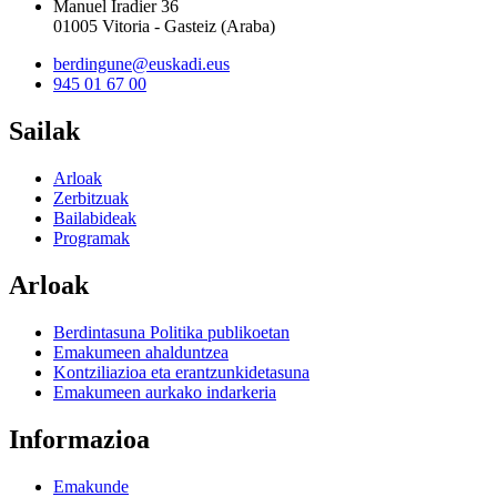
Manuel Iradier 36
01005 Vitoria - Gasteiz (Araba)
berdingune@euskadi.eus
945 01 67 00
Sailak
Arloak
Zerbitzuak
Bailabideak
Programak
Arloak
Berdintasuna Politika publikoetan
Emakumeen ahalduntzea
Kontziliazioa eta erantzunkidetasuna
Emakumeen aurkako indarkeria
Informazioa
Emakunde