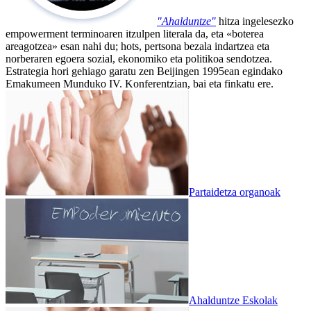
"Ahalduntze"
hitza ingelesezko
empowerment terminoaren itzulpen literala da, eta «boterea
areagotzea» esan nahi du; hots, pertsona bezala indartzea eta
norberaren egoera sozial, ekonomiko eta politikoa sendotzea.
Estrategia hori gehiago garatu zen Beijingen 1995ean egindako
Emakumeen Munduko IV. Konferentzian, bai eta finkatu ere.
Partaidetza organoak
Ahalduntze Eskolak