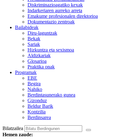
Diskriminazioagatiko kexak
Indarkeriaren aurreko arreta
Emakume profesionalen direktorioa
Dokumentazio zentroak
Bailabideak
Diru-laguntzak
Bekak
Sariak
Hizkuntza eta sexismoa
Aldizkariak
Glosarioa
Praktika onak
Programak
EBE
Begira
Nahiko
Berdintasunerako gunea
Gizonduz
Beldur Barik
Kontzilia
Berdinsarea
Bilatzailea
Hemen zaude: