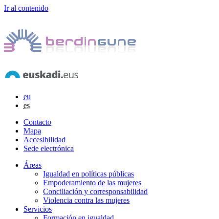
Ir al contenido
eu
es
Contacto
Mapa
Accesibilidad
Sede electrónica
Áreas
Igualdad en políticas públicas
Empoderamiento de las mujeres
Conciliación y corresponsabilidad
Violencia contra las mujeres
Servicios
Formación en igualdad