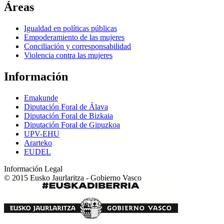
Áreas
Igualdad en políticas públicas
Empoderamiento de las mujeres
Conciliación y corresponsabilidad
Violencia contra las mujeres
Información
Emakunde
Diputación Foral de Álava
Diputación Foral de Bizkaia
Diputación Foral de Gipuzkoa
UPV-EHU
Ararteko
EUDEL
Información Legal
© 2015 Eusko Jaurlaritza - Gobierno Vasco