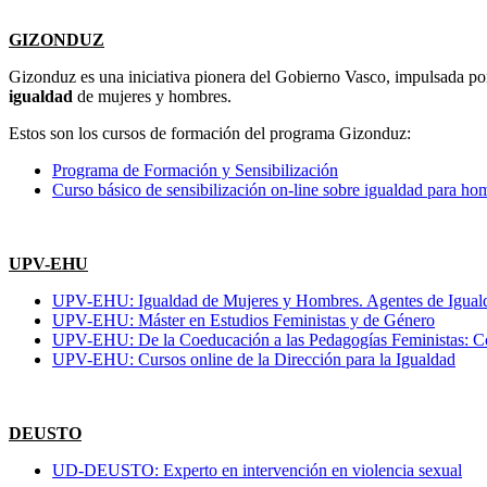
GIZONDUZ
Gizonduz es una iniciativa pionera del Gobierno Vasco, impulsada po
igualdad
de mujeres y hombres.
Estos son los cursos de formación del programa Gizonduz:
Programa de Formación y Sensibilización
Curso básico de sensibilización on-line sobre igualdad para ho
UPV-EHU
UPV-EHU: Igualdad de Mujeres y Hombres. Agentes de Igual
UPV-EHU: Máster en Estudios Feministas y de Género
UPV-EHU: De la Coeducación a las Pedagogías Feministas: C
UPV-EHU: Cursos online de la Dirección para la Igualdad
DEUSTO
UD-DEUSTO: Experto en intervención en violencia sexual