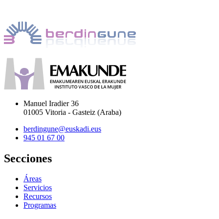
Manuel Iradier 36
01005 Vitoria - Gasteiz (Araba)
berdingune@euskadi.eus
945 01 67 00
Secciones
Áreas
Servicios
Recursos
Programas