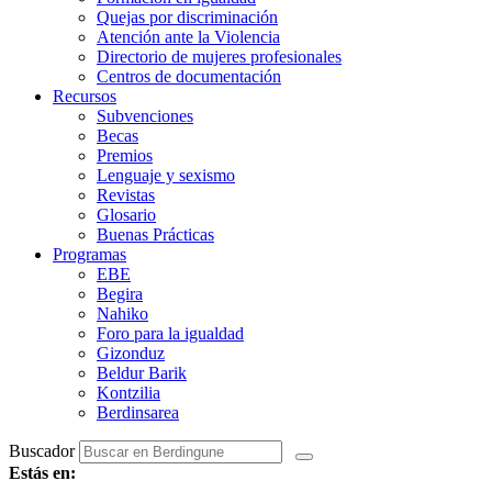
Quejas por discriminación
Atención ante la Violencia
Directorio de mujeres profesionales
Centros de documentación
Recursos
Subvenciones
Becas
Premios
Lenguaje y sexismo
Revistas
Glosario
Buenas Prácticas
Programas
EBE
Begira
Nahiko
Foro para la igualdad
Gizonduz
Beldur Barik
Kontzilia
Berdinsarea
Buscador
Estás en: