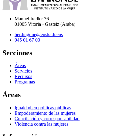
Manuel Iradier 36
01005 Vitoria - Gasteiz (Araba)
berdingune@euskadi.eus
945 01 67 00
Secciones
Áreas
Servicios
Recursos
Programas
Áreas
Igualdad en políticas públicas
Empoderamiento de las mujeres
Conciliación y corresponsabilidad
Violencia contra las mujeres