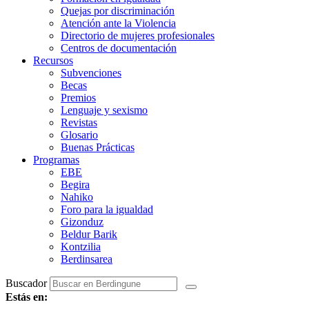
Quejas por discriminación
Atención ante la Violencia
Directorio de mujeres profesionales
Centros de documentación
Recursos
Subvenciones
Becas
Premios
Lenguaje y sexismo
Revistas
Glosario
Buenas Prácticas
Programas
EBE
Begira
Nahiko
Foro para la igualdad
Gizonduz
Beldur Barik
Kontzilia
Berdinsarea
Buscador
Estás en: