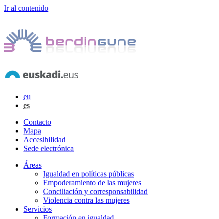
Ir al contenido
eu
es
Contacto
Mapa
Accesibilidad
Sede electrónica
Áreas
Igualdad en políticas públicas
Empoderamiento de las mujeres
Conciliación y corresponsabilidad
Violencia contra las mujeres
Servicios
Formación en igualdad