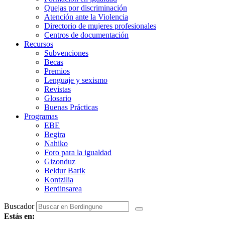
Quejas por discriminación
Atención ante la Violencia
Directorio de mujeres profesionales
Centros de documentación
Recursos
Subvenciones
Becas
Premios
Lenguaje y sexismo
Revistas
Glosario
Buenas Prácticas
Programas
EBE
Begira
Nahiko
Foro para la igualdad
Gizonduz
Beldur Barik
Kontzilia
Berdinsarea
Buscador
Estás en: