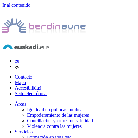
Ir al contenido
eu
es
Contacto
Mapa
Accesibilidad
Sede electrónica
Áreas
Igualdad en políticas públicas
Empoderamiento de las mujeres
Conciliación y corresponsabilidad
Violencia contra las mujeres
Servicios
Formación en igualdad