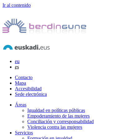
Ir al contenido
eu
es
Contacto
Mapa
Accesibilidad
Sede electrónica
Áreas
Igualdad en políticas públicas
Empoderamiento de las mujeres
Conciliación y corresponsabilidad
Violencia contra las mujeres
Servicios
Formación en igualdad