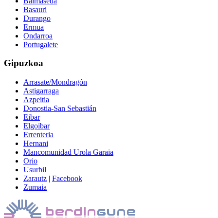
Balmaseda
Basauri
Durango
Ermua
Ondarroa
Portugalete
Gipuzkoa
Arrasate/Mondragón
Astigarraga
Azpeitia
Donostia-San Sebastián
Eibar
Elgoibar
Errenteria
Hernani
Mancomunidad Urola Garaia
Orio
Usurbil
Zarautz
|
Facebook
Zumaia