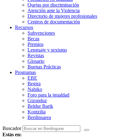
Quejas por discriminación
Atención ante la Violencia
Directorio de mujeres profesionales
Centros de documentación
Recursos
Subvenciones
Becas
Premios
Lenguaje y sexismo
Revistas
Glosario
Buenas Prácticas
Programas
EBE
Begira
Nahiko
Foro para la igualdad
Gizonduz
Beldur Barik
Kontzilia
Berdinsarea
Buscador
Estás en: