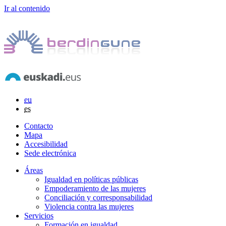
Ir al contenido
eu
es
Contacto
Mapa
Accesibilidad
Sede electrónica
Áreas
Igualdad en políticas públicas
Empoderamiento de las mujeres
Conciliación y corresponsabilidad
Violencia contra las mujeres
Servicios
Formación en igualdad