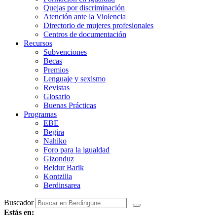
Quejas por discriminación
Atención ante la Violencia
Directorio de mujeres profesionales
Centros de documentación
Recursos
Subvenciones
Becas
Premios
Lenguaje y sexismo
Revistas
Glosario
Buenas Prácticas
Programas
EBE
Begira
Nahiko
Foro para la igualdad
Gizonduz
Beldur Barik
Kontzilia
Berdinsarea
Buscador
Estás en: