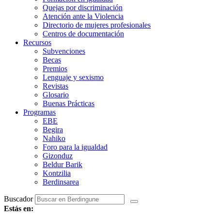
Quejas por discriminación
Atención ante la Violencia
Directorio de mujeres profesionales
Centros de documentación
Recursos
Subvenciones
Becas
Premios
Lenguaje y sexismo
Revistas
Glosario
Buenas Prácticas
Programas
EBE
Begira
Nahiko
Foro para la igualdad
Gizonduz
Beldur Barik
Kontzilia
Berdinsarea
Buscador
Estás en: