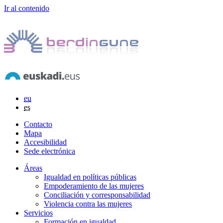
Ir al contenido
eu
es
Contacto
Mapa
Accesibilidad
Sede electrónica
Áreas
Igualdad en políticas públicas
Empoderamiento de las mujeres
Conciliación y corresponsabilidad
Violencia contra las mujeres
Servicios
Formación en igualdad