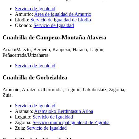
Servicio de Igualdad
Amurrio:
Área de igualdad de Amurrio
Llodio:
Servicio de Igualdad de Llodio
Okondo:
Servicio de Igualdad
Cuadrilla de Campezo-Montaña Alavesa
Arraia/Maeztu, Bernedo, Kanpezu, Harana, Lagran,
Peñacerrada/Urizaharra.
Servicio de Igualdad
Cuadrilla de Gorbeialdea
Aramaio, Arratzua-Ubarrundia, Legutio, Urkabustaiz, Zigoitia,
Zuia.
Servicio de Igualdad
Aramaio:
Aramaioko Berdintasun Arloa
Legutio:
Servicio de Igualdad
Zigoitia:
Servicio municipal igualdad de Zigoitia
Zuia:
Servicio de Igualdad