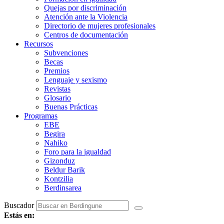
Quejas por discriminación
Atención ante la Violencia
Directorio de mujeres profesionales
Centros de documentación
Recursos
Subvenciones
Becas
Premios
Lenguaje y sexismo
Revistas
Glosario
Buenas Prácticas
Programas
EBE
Begira
Nahiko
Foro para la igualdad
Gizonduz
Beldur Barik
Kontzilia
Berdinsarea
Buscador
Estás en: