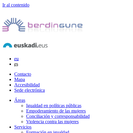
Ir al contenido
eu
es
Contacto
Mapa
Accesibilidad
Sede electrónica
Áreas
Igualdad en políticas públicas
Empoderamiento de las mujeres
Conciliación y corresponsabilidad
Violencia contra las mujeres
Servicios
Formación en igualdad