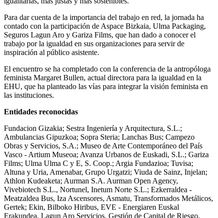
igualitarias, más justas y más sostenibles.
Para dar cuenta de la importancia del trabajo en red, la jornada ha
contado con la participación de Aspace Bizkaia, Ulma Packaging,
Seguros Lagun Aro y Gariza Films, que han dado a conocer el
trabajo por la igualdad en sus organizaciones para servir de
inspiración al público asistente.
El encuentro se ha completado con la conferencia de la antropóloga
feminista Margaret Bullen, actual directora para la igualdad en la
EHU, que ha planteado las vías para integrar la visión feminista en
las instituciones.
Entidades reconocidas
Fundacion Gizakia; Sestra Ingeniería y Arquitectura, S.L.;
Ambulancias Gipuzkoa; Sopra Steria; Lanchas Bus; Campezo
Obras y Servicios, S.A.; Museo de Arte Contemporáneo del País
Vasco - Artium Museoa; Avanza Urbanos de Euskadi, S.L.; Gariza
Films; Ulma Ulma C y E, S. Coop.; Argia Fundazioa; Tuvisa;
Altuna y Uria, Amenabar, Grupo Urgatzi; Viuda de Sainz, Injelan;
Athlon Kudeaketa; Aurman S.A. Aurman Open Agency,
Vivebiotech S.L., Nortunel, Inetum Norte S.L.; Ezkerraldea -
Meatzaldea Bus, Iza Ascensores, Asmatu, Transformados Metálicos,
Gertek; Ekin, Bilboko Hiribus, EVE - Energiaren Euskal
Erakundea, Lagun Aro Servicios, Gestión de Capital de Riesgo,