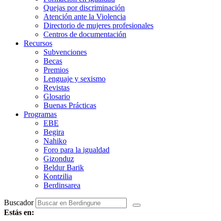
Quejas por discriminación
Atención ante la Violencia
Directorio de mujeres profesionales
Centros de documentación
Recursos
Subvenciones
Becas
Premios
Lenguaje y sexismo
Revistas
Glosario
Buenas Prácticas
Programas
EBE
Begira
Nahiko
Foro para la igualdad
Gizonduz
Beldur Barik
Kontzilia
Berdinsarea
Buscador
Estás en: