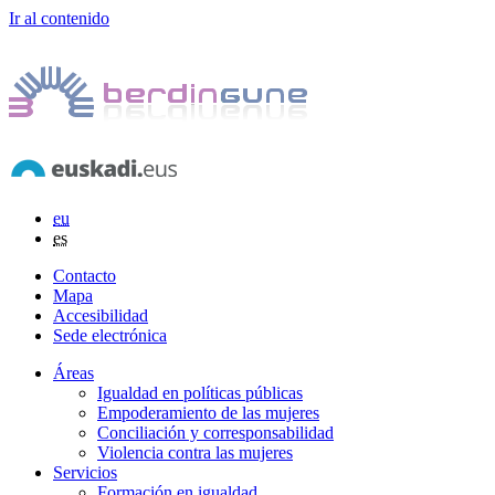
Ir al contenido
eu
es
Contacto
Mapa
Accesibilidad
Sede electrónica
Áreas
Igualdad en políticas públicas
Empoderamiento de las mujeres
Conciliación y corresponsabilidad
Violencia contra las mujeres
Servicios
Formación en igualdad