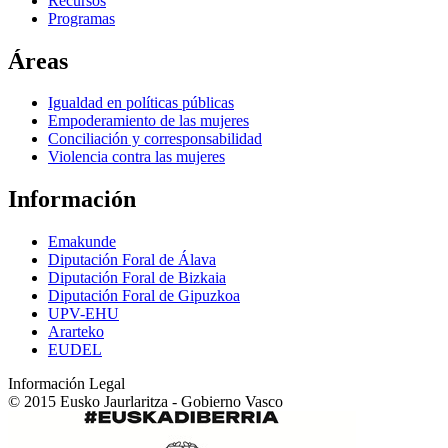
Recursos
Programas
Áreas
Igualdad en políticas públicas
Empoderamiento de las mujeres
Conciliación y corresponsabilidad
Violencia contra las mujeres
Información
Emakunde
Diputación Foral de Álava
Diputación Foral de Bizkaia
Diputación Foral de Gipuzkoa
UPV-EHU
Ararteko
EUDEL
Información Legal
© 2015 Eusko Jaurlaritza - Gobierno Vasco