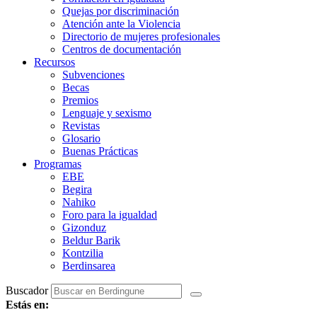
Quejas por discriminación
Atención ante la Violencia
Directorio de mujeres profesionales
Centros de documentación
Recursos
Subvenciones
Becas
Premios
Lenguaje y sexismo
Revistas
Glosario
Buenas Prácticas
Programas
EBE
Begira
Nahiko
Foro para la igualdad
Gizonduz
Beldur Barik
Kontzilia
Berdinsarea
Buscador
Estás en: