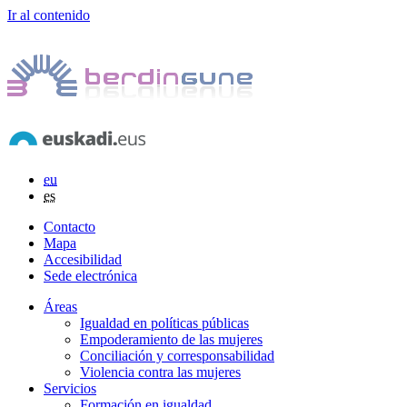
Ir al contenido
eu
es
Contacto
Mapa
Accesibilidad
Sede electrónica
Áreas
Igualdad en políticas públicas
Empoderamiento de las mujeres
Conciliación y corresponsabilidad
Violencia contra las mujeres
Servicios
Formación en igualdad