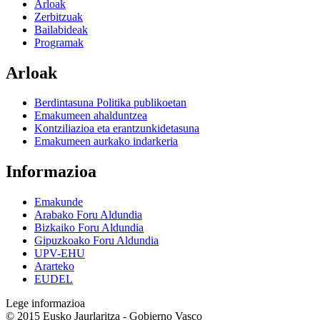
Arloak
Zerbitzuak
Bailabideak
Programak
Arloak
Berdintasuna Politika publikoetan
Emakumeen ahalduntzea
Kontziliazioa eta erantzunkidetasuna
Emakumeen aurkako indarkeria
Informazioa
Emakunde
Arabako Foru Aldundia
Bizkaiko Foru Aldundia
Gipuzkoako Foru Aldundia
UPV-EHU
Ararteko
EUDEL
Lege informazioa
© 2015 Eusko Jaurlaritza - Gobierno Vasco