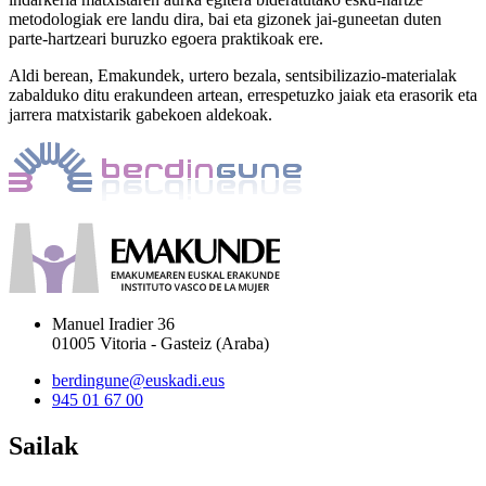
metodologiak ere landu dira, bai eta gizonek jai-guneetan duten
parte-hartzeari buruzko egoera praktikoak ere.
Aldi berean, Emakundek, urtero bezala, sentsibilizazio-materialak
zabalduko ditu erakundeen artean, errespetuzko jaiak eta erasorik eta
jarrera matxistarik gabekoen aldekoak.
Manuel Iradier 36
01005 Vitoria - Gasteiz (Araba)
berdingune@euskadi.eus
945 01 67 00
Sailak