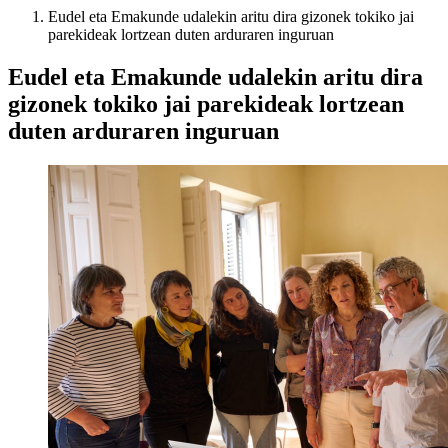
Eudel eta Emakunde udalekin aritu dira gizonek tokiko jai
parekideak lortzean duten arduraren inguruan
Eudel eta Emakunde udalekin aritu dira
gizonek tokiko jai parekideak lortzean
duten arduraren inguruan