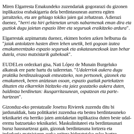
Miren Elgarresta Emakundeko zuzendariak gogorarazi du gizonen
inplikazioa erabakigarria dela berdintasunean aurrera egiten
jarraitzeko, eta are gehiago tokiko jaien gai zehatzean. Adierazi
duenez, "
herri eta hiri gehienetan urrats nabarmenak eman dira eta
guztiok dugu jaietan espazio libre eta seguruak eraikitzeko ardura
".
Elgarrestak azpimarratu duenez, ekimen horien azken helburua da
"
jaiak antolatzen hasten diren lehen unetik, beti gogoan izatea
emakumeentzako espazio seguruak eta askatasunezkoak izan behar
dutela, eraso matxistarik gabekoak
".
EUDELen ordezkari gisa, Nati López de Munain Burgeluko
alkateak ere parte hartu du tailerretan. "
Udalerriok aukera dugu
praktika berdinzaleagoak entseatzeko, non pertsonek, gizonek eta
emakumeek, beren aniztasun osoan, espazio guztiak partekatzen
dituzten eta elkarrekin bizitzeko eta jaiez gozatzeko aukera duten,
baldintza berdinetan: ikusgarritasunean, ospatzean eta parte-
hartzean
".
Gizonduz-eko prestatzaile Josetxu Rivierek zuzendu ditu bi
jardunaldiak, bata politikariei zuzendua eta bestea berdintasuneko
teknikariei eta herriko jaien antolaketan inplikazioa duten beste udal-
eremu batzuetako teknikariei. Maskulinitateei eta berdintasunari
buruz hausnartzeaz gain, gizonak berdintasuna lortzera eta
indarkeria matxistaren aurka egitera bideratutako esku-hartze