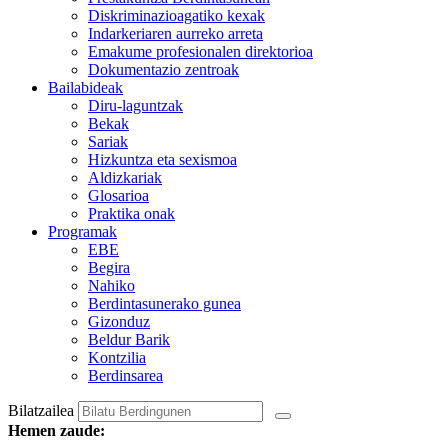
Diskriminazioagatiko kexak
Indarkeriaren aurreko arreta
Emakume profesionalen direktorioa
Dokumentazio zentroak
Bailabideak
Diru-laguntzak
Bekak
Sariak
Hizkuntza eta sexismoa
Aldizkariak
Glosarioa
Praktika onak
Programak
EBE
Begira
Nahiko
Berdintasunerako gunea
Gizonduz
Beldur Barik
Kontzilia
Berdinsarea
Bilatzailea
Hemen zaude: