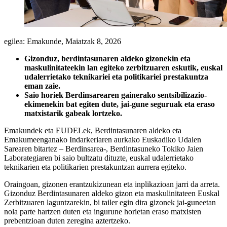
egilea: Emakunde,
Maiatzak 8, 2026
Gizonduz, berdintasunaren aldeko gizonekin eta
maskulinitateekin lan egiteko zerbitzuaren eskutik, euskal
udalerrietako teknikariei eta politikariei prestakuntza
eman zaie.
Saio horiek Berdinsarearen gainerako sentsibilizazio-
ekimenekin bat egiten dute, jai-gune seguruak eta eraso
matxistarik gabeak lortzeko.
Emakundek eta EUDELek, Berdintasunaren aldeko eta
Emakumeenganako Indarkeriaren aurkako Euskadiko Udalen
Sarearen bitartez – Berdinsarea-, Berdintasuneko Tokiko Jaien
Laborategiaren bi saio bultzatu dituzte, euskal udalerrietako
teknikarien eta politikarien prestakuntzan aurrera egiteko.
Oraingoan, gizonen erantzukizunean eta inplikazioan jarri da arreta.
Gizonduz Berdintasunaren aldeko gizon eta maskulinitateen Euskal
Zerbitzuaren laguntzarekin, bi tailer egin dira gizonek jai-guneetan
nola parte hartzen duten eta ingurune horietan eraso matxisten
prebentzioan duten zeregina aztertzeko.